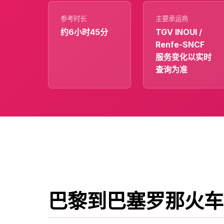
参考时长
主要承运商
约6小时45分
TGV INOUI /
Renfe-SNCF
服务变化以实时
查询为准
巴黎到巴塞罗那火车