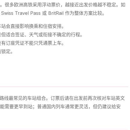
。很多欧洲高铁采用浮动票价，越接近出发价格越不稳定。如
s Travel Pass 或 BritRail 作为整体方案比较。
车站会直接影响换乘和住宿安排。
贵但适合签证、天气或衔接不确定的行程。
没有订座凭证不能只凭通票上车。
前锁定。
 Sants 是这条路线最常见的车站组合。订票后请在出发前再次核对车站英文
能需要更早到站；普通国内列车通常更灵活，但仍建议给安