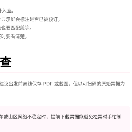
号入座。
位显示屏会标注是否已被预订。
座也要匹配舱等。
买时要看清楚。
查
凭证。建议出发前离线保存 PDF 或截图，但以可扫码的原始票据为
车或山区网络不稳定时，提前下载票据能避免检票时手忙脚