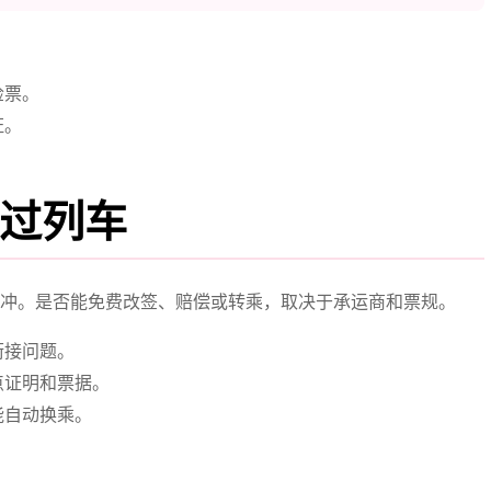
检票。
证。
过列车
冲。是否能免费改签、赔偿或转乘，取决于承运商和票规。
衔接问题。
点证明和票据。
能自动换乘。