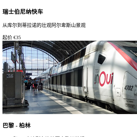
瑞士伯尼纳快车
从库尔到蒂拉诺的壮观阿尔卑斯山景观
起价 €35
巴黎 - 柏林