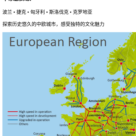
波兰 • 捷克 • 匈牙利 • 斯洛伐克 • 克罗地亚
探索历史悠久的中欧城市，感受独特的文化魅力