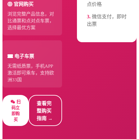
点价格
官网购买
浏览完整产品信息，对
3.
微信支付，即时
比通票和点对点车票，
出票
选择最优方案
电子车票
无需纸质票，手机APP
激活即可乘车，支持欧
洲33国
扫
查看完
码立
整购买
即购
指南 →
买