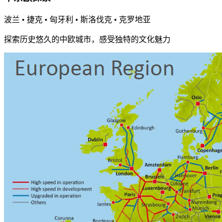
波兰 • 捷克 • 匈牙利 • 斯洛伐克 • 克罗地亚
探索历史悠久的中欧城市，感受独特的文化魅力