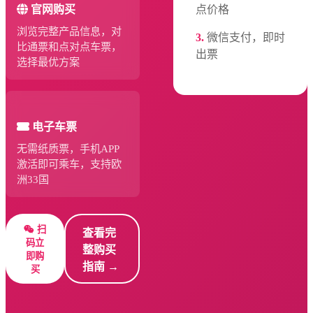
点价格
官网购买
浏览完整产品信息，对
3.
微信支付，即时
比通票和点对点车票，
出票
选择最优方案
电子车票
无需纸质票，手机APP
激活即可乘车，支持欧
洲33国
扫
查看完
码立
整购买
即购
指南 →
买