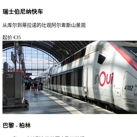
瑞士伯尼纳快车
从库尔到蒂拉诺的壮观阿尔卑斯山景观
起价 €35
巴黎 - 柏林