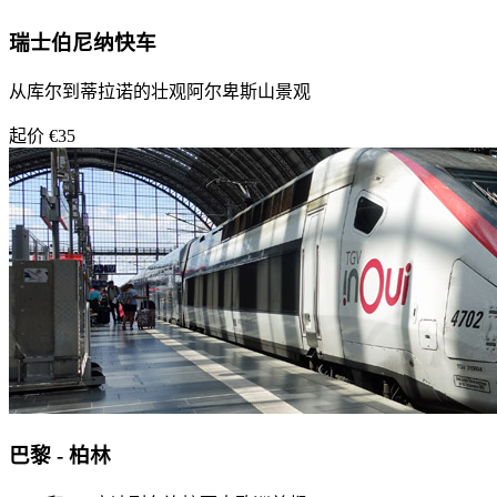
瑞士伯尼纳快车
从库尔到蒂拉诺的壮观阿尔卑斯山景观
起价 €35
巴黎 - 柏林