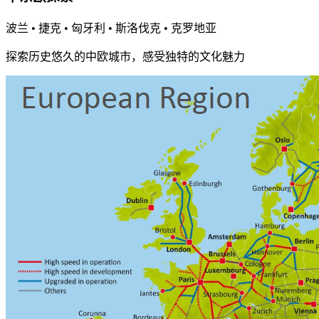
波兰 • 捷克 • 匈牙利 • 斯洛伐克 • 克罗地亚
探索历史悠久的中欧城市，感受独特的文化魅力