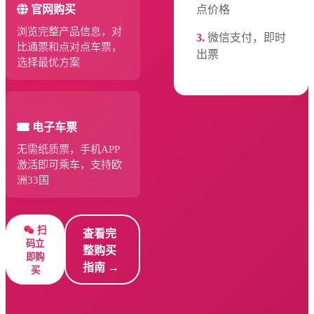
点价格
官网购买
浏览完整产品信息，对
3.
微信支付，即时
比通票和点对点车票，
出票
选择最优方案
电子车票
无需纸质票，手机APP
激活即可乘车，支持欧
洲33国
扫
查看完
码立
整购买
即购
指南 →
买