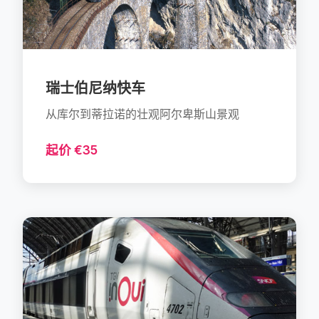
瑞士伯尼纳快车
从库尔到蒂拉诺的壮观阿尔卑斯山景观
起价 €35